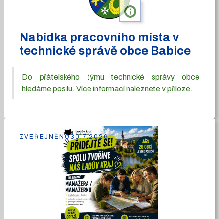
info
Nabídka pracovního místa v
technické správě obce Babice
Do přátelského týmu technické správy obce
hledáme posilu. Více informací naleznete v příloze.
ZVEŘEJNĚNO
30.7.2026