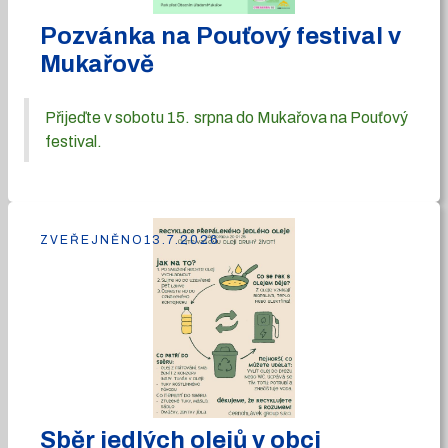
Pozvánka na Pouťový festival v
Mukařově
Přijeďte v sobotu 15. srpna do Mukařova na Pouťový
festival.
ZVEŘEJNĚNO
13.7.2026
Sběr jedlých olejů v obci