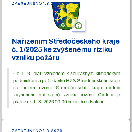
ZVEŘEJNĚNO
4.8.2026
info
Nařízením Středočeského kraje
č. 1/2025 ke zvýšenému riziku
vzniku požáru
Od 1. 8. platí vzhledem k současným klimatickým
podmínkám a požadavku HZS Středočeského kraje
na celém území Středočeského kraje období
zvýšeného nebezpečí vzniku požáru. Období je
platné od 1. 8. 2026 00:00 hodin do odvolání.
ZVEŘEJNĚNO
4.8.2026