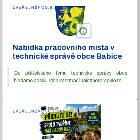
ZVEŘEJNĚNO
3.8.2026
info
Nabídka pracovního místa v
technické správě obce Babice
Do přátelského týmu technické správy obce
hledáme posilu. Více informací naleznete v příloze.
ZVEŘEJNĚNO
30.7.2026