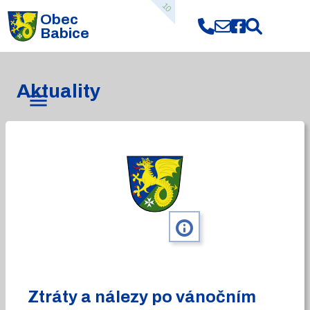
10
Obec
Babice
Aktuality
info
Ztráty a nálezy po vánočním