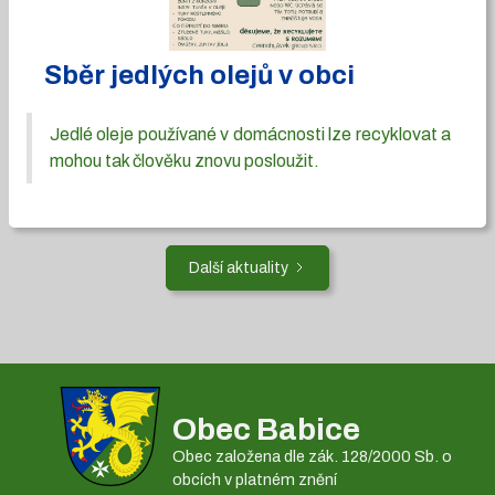
Sběr jedlých olejů v obci
Jedlé oleje používané v domácnosti lze recyklovat a
mohou tak člověku znovu posloužit.
Další aktuality
Obec Babice
Obec založena dle zák. 128/2000 Sb. o
obcích v platném znění