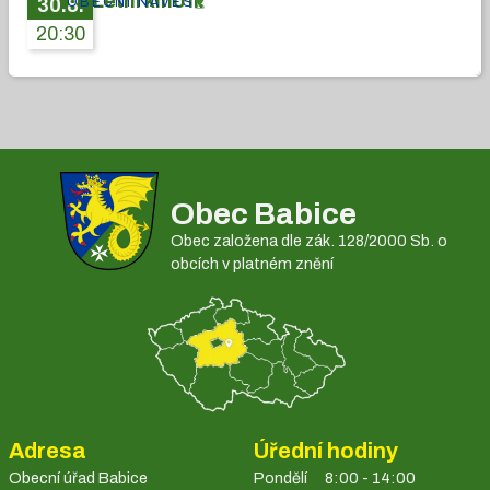
Letní kino II.
OBECNÍ NÁVES
30
.
8
.
20:30
Obec Babice
Obec založena dle zák. 128/2000 Sb. o
obcích v platném znění
Adresa
Úřední hodiny
Obecní úřad Babice
Pondělí
8:00 - 14:00