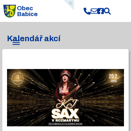
10
Obec
Babice
Kalendář akcí