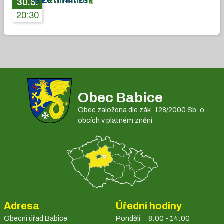
Letní kino II.
OBECNÍ NÁVES
30
.
8
.
20:30
Obec Babice
Obec založena dle zák. 128/2000 Sb. o
obcích v platném znění
Adresa
Úřední hodiny
Obecní úřad Babice
Pondělí
8:00 - 14:00