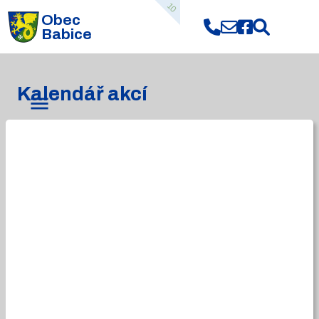
10
Obec
Babice
Kalendář akcí