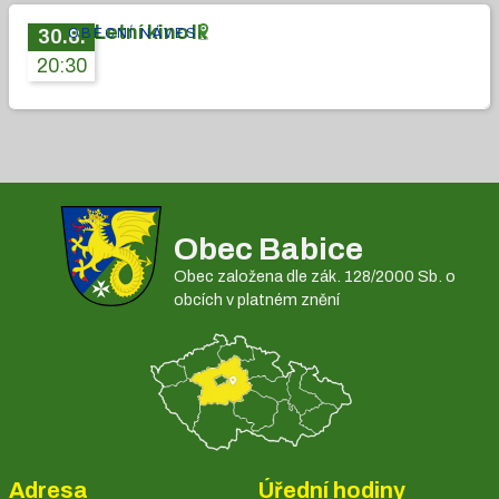
Letní kino II.
OBECNÍ NÁVES
30
.
8
.
20:30
Obec Babice
Obec založena dle zák. 128/2000 Sb. o
obcích v platném znění
Adresa
Úřední hodiny