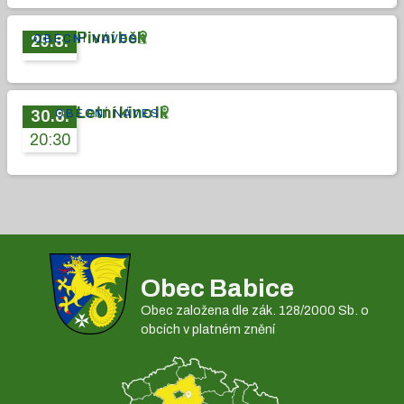
Pivní běh
OBECNÍ NÁVES
29
.
8
.
Letní kino II.
OBECNÍ NÁVES
30
.
8
.
20:30
Obec Babice
Obec založena dle zák. 128/2000 Sb. o
obcích v platném znění