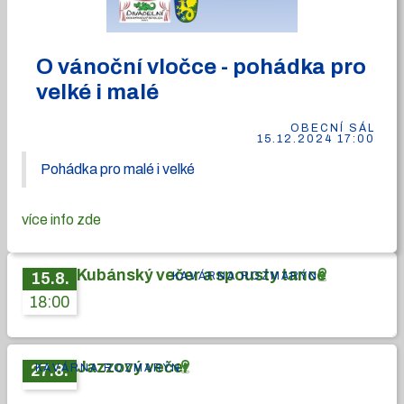
O vánoční vločce - pohádka pro
velké i malé
OBECNÍ SÁL
15.12.2024 17:00
Pohádka pro malé i velké
více info zde
Kubánský večer a spousty tance
KAVÁRNA ROZMARÝN
15
.
8
.
18:00
Jazzový večer
KAVÁRNA ROZMARÝN
27
.
8
.