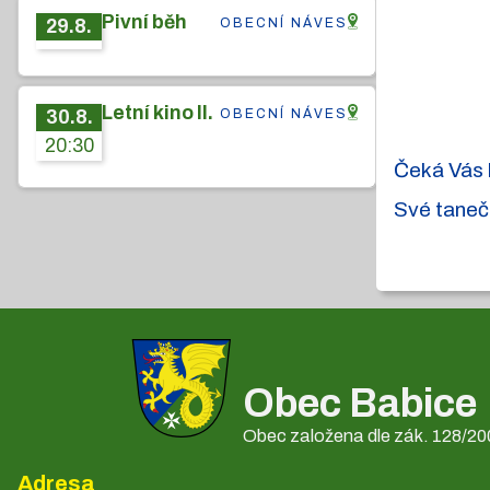
Pivní běh
OBECNÍ NÁVES
29
.
8
.
Letní kino II.
OBECNÍ NÁVES
30
.
8
.
20:30
Čeká Vás 
Své taneč
Obec Babice
Obec založena dle zák. 128/200
Adresa