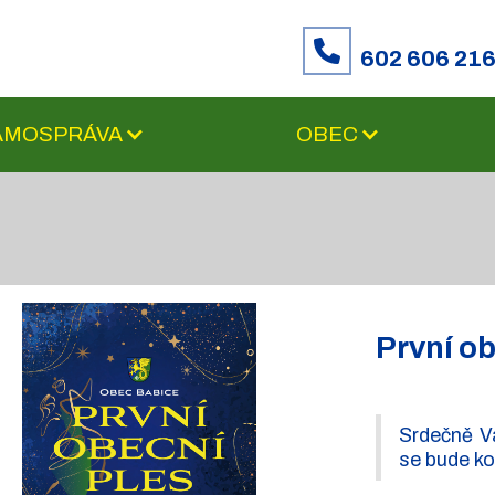
602 606 21
SAMOSPRÁVA
OBEC
První ob
Srdečně V
se bude ko