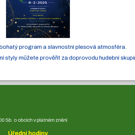
bohatý program a slavnostní plesová atmosféra.
ní styly můžete prověřit za doprovodu hudební skupi
0 Sb. o obcích v platném znění
Úřední hodiny