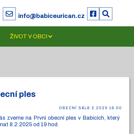
6
info@babiceurican.cz
ŽIVOT V OBCI
ecní ples
OBECNÍ SÁL
8.2.2025 19:00
ás zveme na První obecní ples v Babicích, který
nat 8.2.2025 od 19 hod.