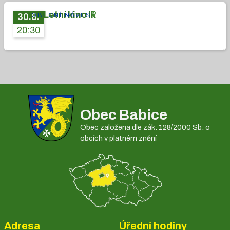
Letní kino II.
OBECNÍ NÁVES
30
.
8
.
20:30
Obec Babice
Obec založena dle zák. 128/2000 Sb. o
obcích v platném znění
Adresa
Úřední hodiny