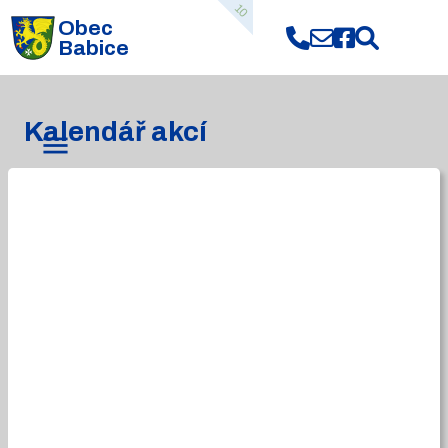
10
Obec
Babice
Kalendář akcí